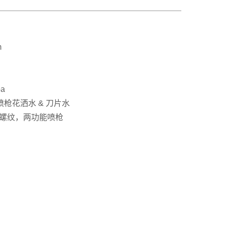
m
pa
喷枪花洒水 & 刀片水
2 螺纹，两功能喷枪